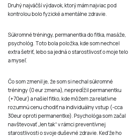
Druhý najväčší výdavok, ktorý mám najviac pod
kontrolou bolo fyzické a mentálne zdravie.
Súkromné tréningy, permanentka do fitka, masáže,
psychológ. Toto bola položka, kde som nechcel
extra šetriť, lebo sa jedná o starostlivosť o moje telo
a myseľ.
Čo som zmenil je, že som si nechal súkromné
tréningy (0 eur zmena), nepredĺžil permanentku
(+70eur) a našiel fitko, kde môžem za relatívne
rozumnú cenu chodiť na individuálny vstup (-cca
30eur oproti permanentke). Psychológa som začal
navštevovať „len tak“ v rámci preventívnej
starostlivosti o svoje duševné zdravie. Keďže ho