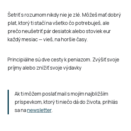
Šetriť s rozumom nikdy nie je zlé. Môžeš mať dobrý
plat, ktorý ti stačí na všetko čo potrebuješ, ale
prečo neušetriť pár desiatok alebo stoviek eur
každý mesiac — vieš, na horšie časy.
Principiálne sú dve cesty k peniazom. Zvýšiť svoje
príjmy alebo znížiť svoje výdavky
Ak ti môžem poslať mail s mojím najbližším
príspevkom, ktorý ti niečo dá do života, prihlás
sa na
newsletter
.