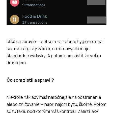
36% na zdravie — bol som na zubnej hygiene a mal
som chirurgický zákrok, čo mi navýšilo môje
štandardné výdavky. A potom som zistil, že veľa a
draho jem.
Čo som zistil a spravil?
Niektoré náklady máš náročnejšie na odstránenie
alebo znižovanie — napr. nájom bytu, školné. Potom
sú tu také, pod ktorými máš kontrolu. Záleží, aký