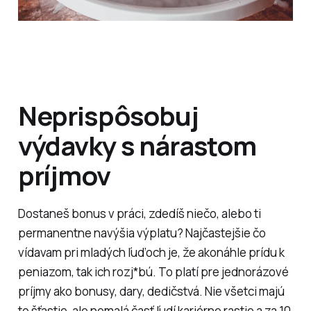
Neprispôsobuj
výdavky s nárastom
príjmov
Dostaneš bonus v práci, zdedíš niečo, alebo ti
permanentne navýšia výplatu? Najčastejšie čo
vídavam pri mladých ľuďoch je, že akonáhle prídu k
peniazom, tak ich rozj*bú. To platí pre jednorázové
príjmy ako bonusy, dary, dedičstvá. Nie všetci majú
to šťastie, ale nemalá časť ľudí kariérne rastie a za 10