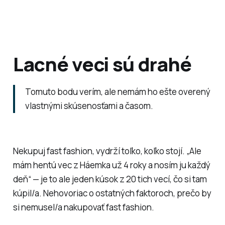
Lacné veci sú drahé
Tomuto bodu verím, ale nemám ho ešte overený
vlastnými skúsenosťami a časom.
Nekupuj fast fashion, vydrží toľko, koľko stojí. „Ale
mám hentú vec z Háemka už 4 roky a nosím ju každý
deň“ — je to ale jeden kúsok z 20 tich vecí, čo si tam
kúpil/a. Nehovoriac o ostatných faktoroch, prečo by
si nemusel/a nakupovať fast fashion.