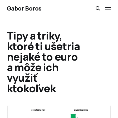
Gabor Boros
Tipy a triky,
ktoré ti ušetria
nejaké to euro
a môže ich
využiť
ktokoľvek