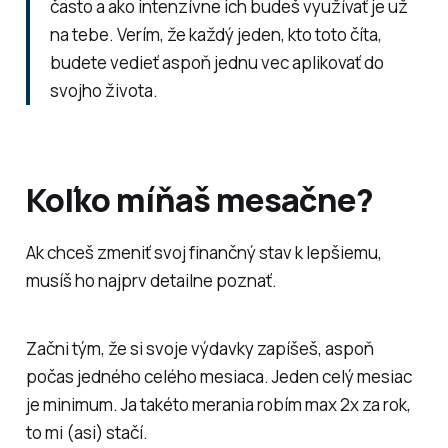
často a ako intenzívne ich budeš využívať je už
na tebe. Verím, že každý jeden, kto toto číta,
budete vedieť aspoň jednu vec aplikovať do
svojho života.
Koľko míňaš mesačne?
Ak chceš zmeniť svoj finančný stav k lepšiemu,
musíš ho najprv detailne poznať.
Začni tým, že si svoje výdavky zapíšeš, aspoň
počas jedného celého mesiaca. Jeden celý mesiac
je minimum. Ja takéto merania robím max 2x za rok,
to mi (asi) stačí.