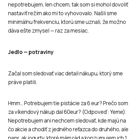
nepotrebujem, len chcem, tak som si mohol dovoliť
nastaviť režim ako mi to vyhovovalo. Našli sme
minimálnu frekvenciu, ktorú sme uznali, že možno
dáva ešte zmysel — raz za mesiac.
Jedlo — potraviny
Začal som sledovať viac detail nákupu, ktorý sme
práve platili.
Hmm… Potrebujem tie pistácie za 6 eur? Prečo som
za víkendový nákup dal 60eur? (Odpoveď: Yeme).
Nepotrebujem ani nechcem sledovať, kde majú na
čo akcie a chodiť z jedného reťazca do druhého, ale
napr. ak jogurty, ktoré mám rád a konzumujem ich 1