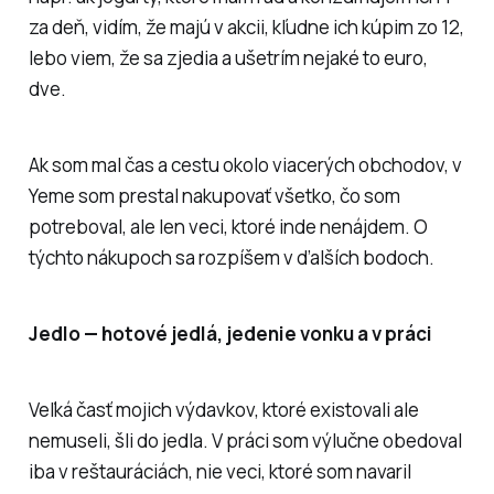
za deň, vidím, že majú v akcii, kľudne ich kúpim zo 12,
lebo viem, že sa zjedia a ušetrím nejaké to euro,
dve.
Ak som mal čas a cestu okolo viacerých obchodov, v
Yeme som prestal nakupovať všetko, čo som
potreboval, ale len veci, ktoré inde nenájdem. O
týchto nákupoch sa rozpíšem v ďalších bodoch.
Jedlo — hotové jedlá, jedenie vonku a v práci
Veľká časť mojich výdavkov, ktoré existovali ale
nemuseli, šli do jedla. V práci som výlučne obedoval
iba v reštauráciách, nie veci, ktoré som navaril