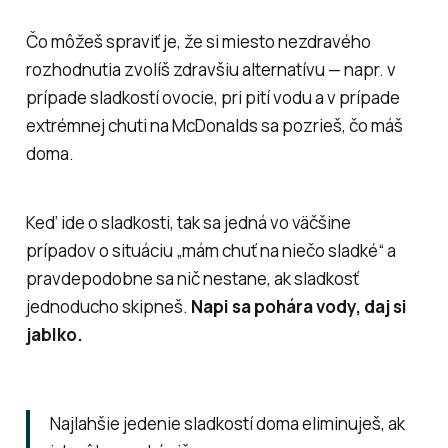
Čo môžeš spraviť je, že si miesto nezdravého
rozhodnutia zvolíš zdravšiu alternatívu — napr. v
prípade sladkostí ovocie, pri pití vodu a v prípade
extrémnej chuti na McDonalds sa pozrieš, čo máš
doma.
Keď ide o sladkosti, tak sa jedná vo väčšine
prípadov o situáciu „mám chuť na niečo sladké“ a
pravdepodobne sa nič nestane, ak sladkosť
jednoducho skipneš.
Napi sa pohára vody, daj si
jablko.
Najlahšie jedenie sladkostí doma eliminuješ, ak