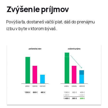
Zvýšenie príjmov
Povýšia ťa, dostaneš väčší plat, dáš do prenájmu
izbu v byte v ktorom bývaš.