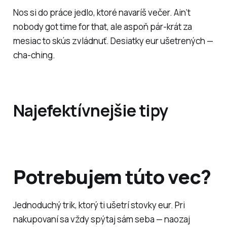
Nos si do práce jedlo, ktoré navaríš večer. Ain‘t
nobody got time for that, ale aspoň pár-krát za
mesiac to skús zvládnuť. Desiatky eur ušetrených —
cha-ching.
Najefektívnejšie tipy
Potrebujem túto vec?
Jednoduchý trik, ktorý ti ušetrí stovky eur. Pri
nakupovaní sa vždy spýtaj sám seba — naozaj