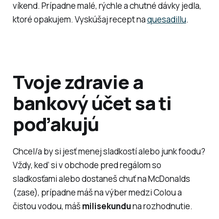
víkend. Prípadne malé, rýchle a chutné dávky jedla,
ktoré opakujem. Vyskúšaj recept na
quesadillu
.
Tvoje zdravie a
bankový účet sa ti
poďakujú
Chcel/a by si jesť menej sladkostí alebo junk foodu?
Vždy, keď si v obchode pred regálom so
sladkosťami alebo dostaneš chuť na McDonalds
(zase), prípadne máš na výber medzi Colou a
čistou vodou, máš
milisekundu
na rozhodnutie.