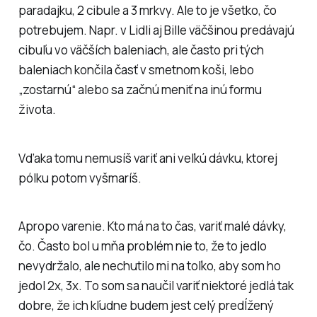
paradajku, 2 cibule a 3 mrkvy. Ale to je všetko, čo
potrebujem. Napr. v Lidli aj Bille väčšinou predávajú
cibuľu vo väčších baleniach, ale často pri tých
baleniach končila časť v smetnom koši, lebo
„zostarnú“ alebo sa začnú meniť na inú formu
života.
Vďaka tomu nemusíš variť ani veľkú dávku, ktorej
pólku potom vyšmaríš.
Apropo varenie. Kto má na to čas, variť malé dávky,
čo. Často bol u mňa problém nie to, že to jedlo
nevydržalo, ale nechutilo mi na toľko, aby som ho
jedol 2x, 3x. To som sa naučil variť niektoré jedlá tak
dobre, že ich kľudne budem jest celý predĺžený