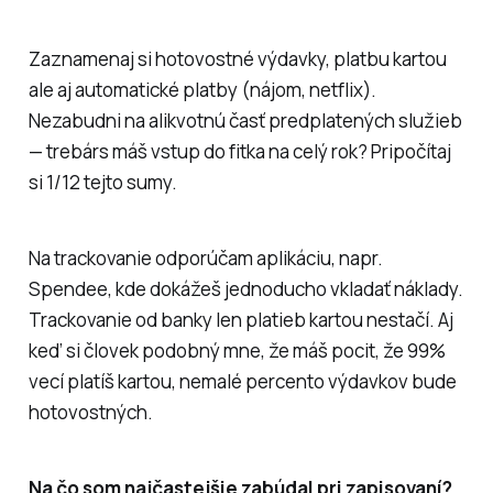
Zaznamenaj si hotovostné výdavky, platbu kartou
ale aj automatické platby (nájom, netflix).
Nezabudni na alikvotnú časť predplatených služieb
— trebárs máš vstup do fitka na celý rok? Pripočítaj
si 1/12 tejto sumy.
Na trackovanie odporúčam aplikáciu, napr.
Spendee, kde dokážeš jednoducho vkladať náklady.
Trackovanie od banky len platieb kartou nestačí. Aj
keď si človek podobný mne, že máš pocit, že 99%
vecí platíš kartou, nemalé percento výdavkov bude
hotovostných.
Na čo som najčastejšie zabúdal pri zapisovaní?