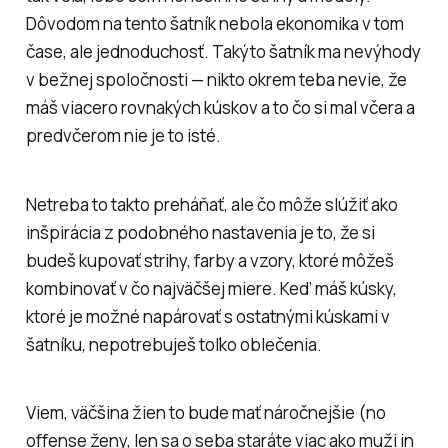
Dôvodom na tento šatník nebola ekonomika v tom
čase, ale jednoduchosť. Takýto šatník ma nevýhody
v bežnej spoločnosti — nikto okrem teba nevie, že
máš viacero rovnakých kúskov a to čo si mal včera a
predvčerom nie je to isté.
Netreba to takto preháňať, ale čo môže slúžiť ako
inšpirácia z podobného nastavenia je to, že si
budeš kupovať strihy, farby a vzory, ktoré môžeš
kombinovať v čo najväčšej miere. Keď máš kúsky,
ktoré je možné napárovať s ostatnými kúskami v
šatníku, nepotrebuješ toľko oblečenia.
Viem, väčšina žien to bude mať náročnejšie (no
offense ženy, len sa o seba staráte viac ako muži in