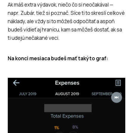
Ak máš extra výdavok, niečo čo si neočakával —
napr. Zubár, tiež si poznač. Síce ti to skreslí celkové
náklady, ale vždy si to môžeš odpočítať a aspoň
budeš vidieť aj hranicu, kam sa môžeš dostať, ak sa
ti udejú nečakané veci.
Na konci mesiaca budeš mať takýto graf: