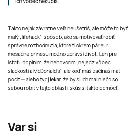
ich vôbec nekúpiš.
Takto nejak závratne veľa neušetríš, ale môže to byť
malý „lifehack“, spôsob, ako sa motivovať robiť
správne rozhodnutia, ktoré ti okrem pár eur
mesačne prinesú možno zdravší život. Len pre
istotu doplním, že nehovorím „nejedz vôbec
sladkosti a McDonald’s“, ale keď máš začínaš mať
pocit — alebo tvoj lekár, že by si ich mal niečo so
sebou robiť v tejto oblasti, skús si takto pomôcť.
Var si