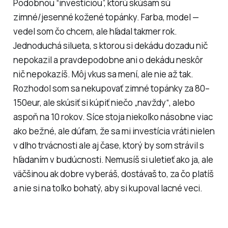
Podobnou “investíciou”, ktorú skúšam sú
zimné/jesenné kožené topánky. Farba, model —
vedel som čo chcem, ale hľadal takmer rok.
Jednoduchá silueta, s ktorou si dekádu dozadu nič
nepokazil a pravdepodobne ani o dekádu neskôr
nič nepokazíš. Môj vkus sa mení, ale nie až tak.
Rozhodol som sa nekupovať zimné topánky za 80–
150eur, ale skúsiť si kúpiť niečo „navždy“, alebo
aspoň na 10 rokov. Síce stoja niekoľko násobne viac
ako bežné, ale dúfam, že sa mi investícia vráti nielen
v dlho trvácnosti ale aj čase, ktorý by som strávil s
hľadaním v budúcnosti. Nemusíš si uletieť ako ja, ale
väčšinou ak dobre vyberáš, dostávaš to, za čo platíš
a nie si na toľko bohatý, aby si kupoval lacné veci.