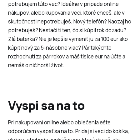
potrebujem túto vec? Ideálne v prípade online
nákupov, alebo kupovania vecí, ktoré chceš, ale v
skutočnosti nepotrebuješ. Nový telefón? Naozaj ho
potrebuješ? Nestačí ti ten, čo si kúpil rok dozadu?
Zlá baterka? Nie je lepšie vymeniť ju za 100 eur ako
kúpiť nový za 5-násobne viac? Pár takýchto
rozhodnutí za pár rokov a máš tisíce eur na účte a
nemáš o nič horší život.
Vyspi sa na to
Pri nakupovaní online alebo oblečenia ešte
odporúčam vyspať sa na to. Pridaj si veci do košíka,
alebo v obchode vyskúšaj vec, ktorú chceš, ale