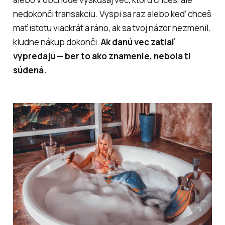
nedokonči transakciu. Vyspi sa raz alebo keď chceš
mať istotu viackrát a ráno, ak sa tvoj názor nezmenil,
kludne nákup dokonči.
Ak danú vec zatiaľ
vypredajú — ber to ako znamenie, nebola ti
súdená.