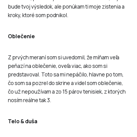
bude tvoj výsledok, ale ponúkam ti moje zistenia a
kroky, ktoré som podnikol.
Oblečenie
Z prvých meraní som si uvedomil, že míňam veľa
peňazí na oblečenie, oveľa viac, ako som si
predstavoval. Toto sa mi nepáčilo, hlavne po tom,
čo som sa pozrel do skrine a videl som oblečenie,
čo už nepoužívam a zo 15 párov tenisiek, z ktorých
nosím reálne tak 3.
Telo & duša