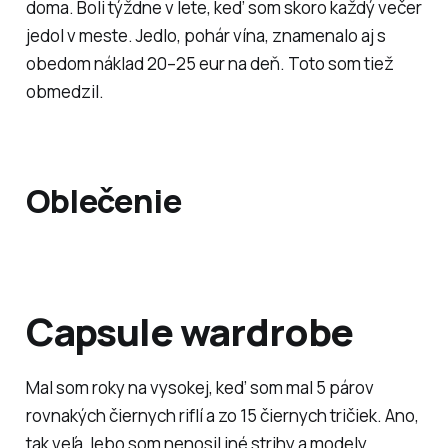
doma. Boli týždne v lete, keď som skoro každý večer
jedol v meste. Jedlo, pohár vína, znamenalo aj s
obedom náklad 20–25 eur na deň. Toto som tiež
obmedzil.
Oblečenie
Capsule wardrobe
Mal som roky na vysokej, keď som mal 5 párov
rovnakých čiernych riflí a zo 15 čiernych tričiek. Ano,
tak veľa, lebo som nenosil iné strihy a modely.