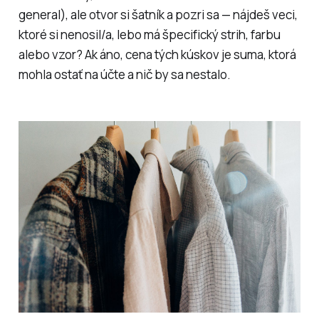
general), ale otvor si šatník a pozri sa — nájdeš veci,
ktoré si nenosil/a, lebo má špecifický strih, farbu
alebo vzor? Ak áno, cena tých kúskov je suma, ktorá
mohla ostať na účte a nič by sa nestalo.