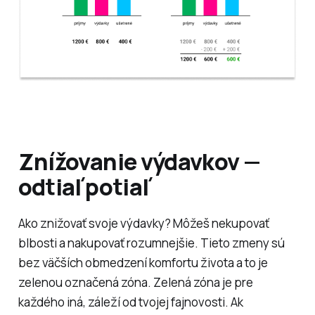
Znížovanie výdavkov —
odtiaľ potiaľ
Ako znižovať svoje výdavky? Môžeš nekupovať
blbosti a nakupovať rozumnejšie. Tieto zmeny sú
bez väčších obmedzení komfortu života a to je
zelenou označená zóna. Zelená zóna je pre
každého iná, záleží od tvojej fajnovosti. Ak