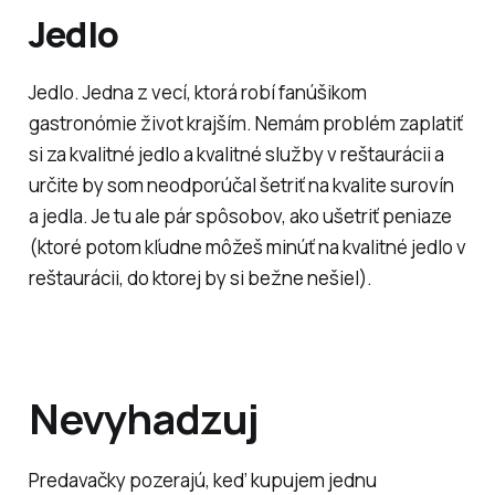
Jedlo
Jedlo. Jedna z vecí, ktorá robí fanúšikom
gastronómie život krajším. Nemám problém zaplatiť
si za kvalitné jedlo a kvalitné služby v reštaurácii a
určite by som neodporúčal šetriť na kvalite surovín
a jedla. Je tu ale pár spôsobov, ako ušetriť peniaze
(ktoré potom kľudne môžeš minúť na kvalitné jedlo v
reštaurácii, do ktorej by si bežne nešiel).
Nevyhadzuj
Predavačky pozerajú, keď kupujem jednu