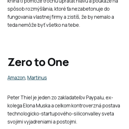
kniha ti pomôže trochu upratať hlavu a poukáže na
spôsob rozmýšľania, ktoré ťa nezabetonuje do
fungovania vlastnej firmy a zistíš, že by nemalo a
teda nemôže byť všetko na tebe.
Zero to One
Amazon
,
Martinus
Peter Thiel je jeden zo zakladateľov Paypalu, ex-
kolega Elona Muska a celkom kontroverzná postava
technologicko-startupového-siliconvalley sveta
svojimi vyjadreniami a postojmi.