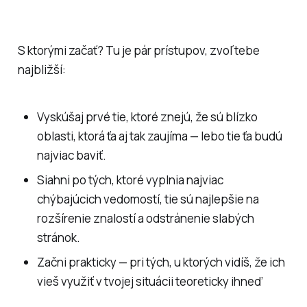
S ktorými začať? Tu je pár prístupov, zvoľ tebe
najbližší:
Vyskúšaj prvé tie, ktoré znejú, že sú blízko
oblasti, ktorá ťa aj tak zaujíma — lebo tie ťa budú
najviac baviť.
Siahni po tých, ktoré vyplnia najviac
chýbajúcich vedomostí, tie sú najlepšie na
rozšírenie znalostí a odstránenie slabých
stránok.
Začni prakticky — pri tých, u ktorých vidíš, že ich
vieš využiť v tvojej situácii teoreticky ihneď