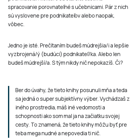
spracovanie porovnateľné s učebnicami. Pár z nich
sú vyslovene pre podnikateľov alebo naopak,
vôbec.
Jedno je isté. Prečítaním budeš múdrejšia/i a lepšie
vyzbrojená/ý (budúci) podnikateľ/ka. Alebo len
budeš múdrejší/a. S tým nikdy nič nepokazíš. Či?
Ber do úvahy, že tieto knihy posunuli mňa a teda
sa jedná o super subjektívny výber. Vychádzaš z
iného prostredia, máš iné vedomosti a
schopnosti ako som mal ja na začiatku svojej
cesty. To znamená, že tieto knihy môžu byť pre
teba mega nudné a nepovedia ti nič.