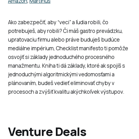
Amazon
,
Martinus
Ako zabezpečiť, aby “veci” a ľudia robili, čo
potrebuješ, aby robili? Či máš gastro prevádzku,
upratovaciu firmu alebo práve buduješ budúce
mediálne impérium, Checklist manifesto ti pomôže
osvojiť si základy jednoduchého procesného
manažmentu. Kniha ti dá základy, ktoré ak spojíš s
jednoduchými algoritmickými vedomosťami a
plánovaním, budeš vedieť eliminovať chyby v
procesoch a zvýšiť kvalitu akýchkoľvek výstupov.
Venture Deals