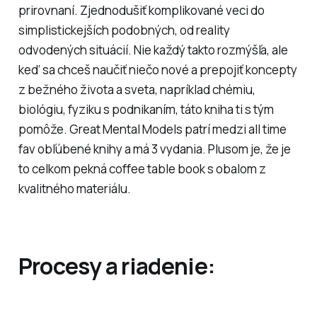
prirovnaní. Zjednodušiť komplikované veci do
simplistickejších podobných, od reality
odvodených situácií. Nie každý takto rozmýšľa, ale
keď sa chceš naučiť niečo nové a prepojiť koncepty
z bežného života a sveta, napríklad chémiu,
biológiu, fyziku s podnikaním, táto kniha ti s tým
pomôže. Great Mental Models patrí medzi all time
fav obľúbené knihy a má 3 vydania. Plusom je, že je
to celkom pekná coffee table book s obalom z
kvalitného materiálu.
Procesy a riadenie: