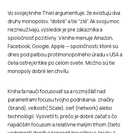
Vo svojej knihe Thiel argumentuje, že existujú dva
druhy monopolov, “dobré” a tie “zlé”. Ak svoju moc
nezneužívajú, výsledok je pre zákazníka a
spoločnosť pozitívny. V knihe menuje Amazon,
Facebook, Google, Apple — spoločnosti, ktoré sú
dnes pod palbou protimonopolného úradu v USA a
čelia ostrej kritike po celom svete. Možno sú tie
monopoly dobré len chvíľu.
Kniha ťa naučí focusovať sa a rozmýšľať nad
parametrami focusu tvojho podnikania: značky
(brand), veľkosti( Scale), sieť (network) alebo
technológií. Vysvetlí ti, prečo je dobré začať s čo
najväčším focusom a relatívne malým trhom (tieto
vedomosti doplň o koncept inovačnej s-krivky z