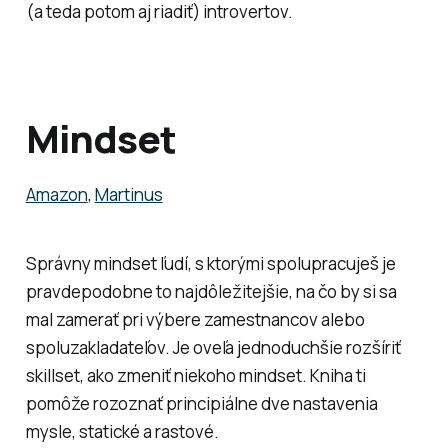
(a teda potom aj riadiť) introvertov.
Mindset
Amazon
,
Martinus
Správny mindset ľudí, s ktorými spolupracuješ je
pravdepodobne to najdôležitejšie, na čo by si sa
mal zamerať pri výbere zamestnancov alebo
spoluzakladateľov. Je oveľa jednoduchšie rozšíriť
skillset, ako zmeniť niekoho mindset. Kniha ti
pomôže rozoznať principiálne dve nastavenia
mysle, statické a rastové.