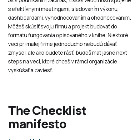
Ak s podnikaním začínaš, získaš vedomosti spojené
s efektívnymi meetingami, sledovaním výkonu,
dashboardami, vyhodnocovaním a ohodnocovaním.
Môžeš skúsiť svoju firmu a projekt budovať do
formátu fungovania opisovaného v knihe. Niektoré
veci pri malej firme jednoducho nebudú dávať
zmysel, ale ako budete rásť, budeš mať jasné next
steps na veci, ktoré chceš v rámci organizácie
vyskúšať a zaviesť.
The Checklist
manifesto