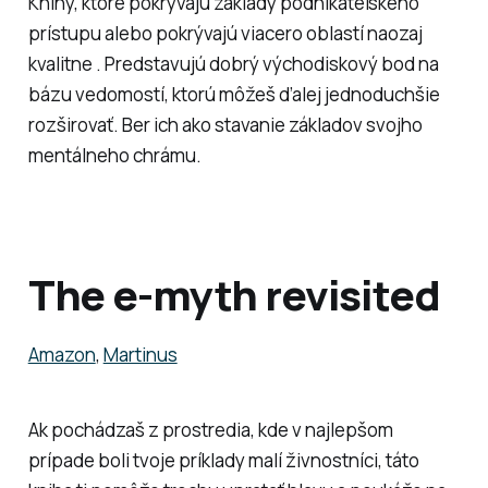
Knihy, ktoré pokrývajú základy podnikateľského
prístupu alebo pokrývajú viacero oblastí naozaj
kvalitne . Predstavujú dobrý východiskový bod na
bázu vedomostí, ktorú môžeš ďalej jednoduchšie
rozširovať. Ber ich ako stavanie základov svojho
mentálneho chrámu.
The e-myth revisited
Amazon
,
Martinus
Ak pochádzaš z prostredia, kde v najlepšom
prípade boli tvoje príklady malí živnostníci, táto