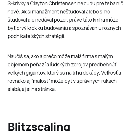
S-krivky a Clayton Christensen nebudú pre teba nič
nové. Ak si manažment neštudoval alebo si ho
študoval ale nedával pozor, práve táto kniha môže
byť prvý krok ku budovaniu a spoznávaniu rôznych
podnikateľských stratégií.
Naučíš sa, ako a prečo môže malá firma s malým
objemom peňazí a ľudských zdrojov predbehnúť
veľkých gigantov, ktorý sú na trhu dekády. Veľkosť a
rovnako aj “malosť” môže byť v správnych rukách
slabá, aj silná stránka.
Blitzscaling