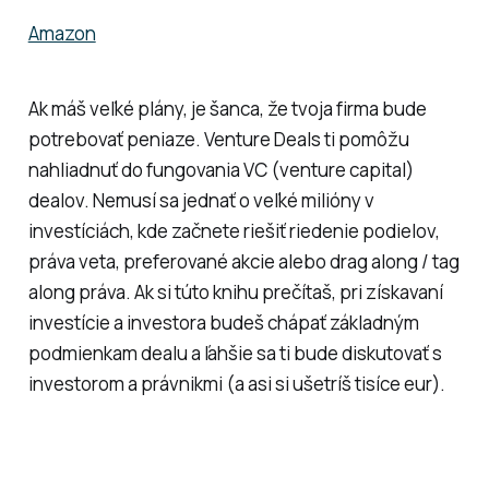
Amazon
Ak máš veľké plány, je šanca, že tvoja firma bude
potrebovať peniaze. Venture Deals ti pomôžu
nahliadnuť do fungovania VC (venture capital)
dealov. Nemusí sa jednať o veľké milióny v
investíciách, kde začnete riešiť riedenie podielov,
práva veta, preferované akcie alebo drag along / tag
along práva. Ak si túto knihu prečítaš, pri získavaní
investície a investora budeš chápať základným
podmienkam dealu a ľahšie sa ti bude diskutovať s
investorom a právnikmi (a asi si ušetríš tisíce eur).