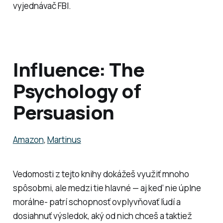
vyjednávač FBI.
Influence: The
Psychology of
Persuasion
Amazon
,
Martinus
Vedomosti z tejto knihy dokážeš využiť mnoho
spôsobmi, ale medzi tie hlavné — aj keď nie úplne
morálne- patrí schopnosť ovplyvňovať ľudí a
dosiahnuť výsledok, aký od nich chceš a taktiež