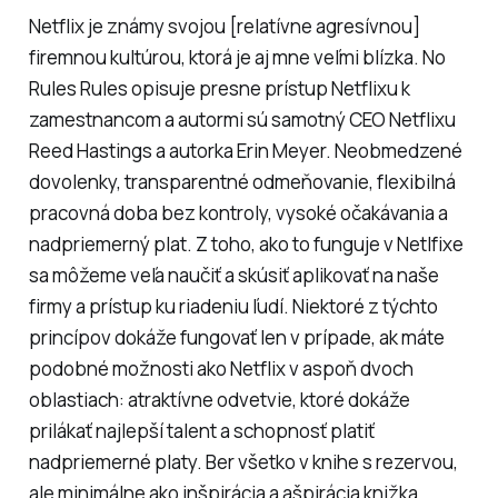
Netflix je známy svojou [relatívne agresívnou]
firemnou kultúrou, ktorá je aj mne veľmi blízka. No
Rules Rules opisuje presne prístup Netflixu k
zamestnancom a autormi sú samotný CEO Netflixu
Reed Hastings a autorka Erin Meyer. Neobmedzené
dovolenky, transparentné odmeňovanie, flexibilná
pracovná doba bez kontroly, vysoké očakávania a
nadpriemerný plat. Z toho, ako to funguje v Netlfixe
sa môžeme veľa naučiť a skúsiť aplikovať na naše
firmy a prístup ku riadeniu ľudí. Niektoré z týchto
princípov dokáže fungovať len v prípade, ak máte
podobné možnosti ako Netflix v aspoň dvoch
oblastiach: atraktívne odvetvie, ktoré dokáže
prilákať najlepší talent a schopnosť platiť
nadpriemerné platy. Ber všetko v knihe s rezervou,
ale minimálne ako inšpirácia a ašpirácia knižka