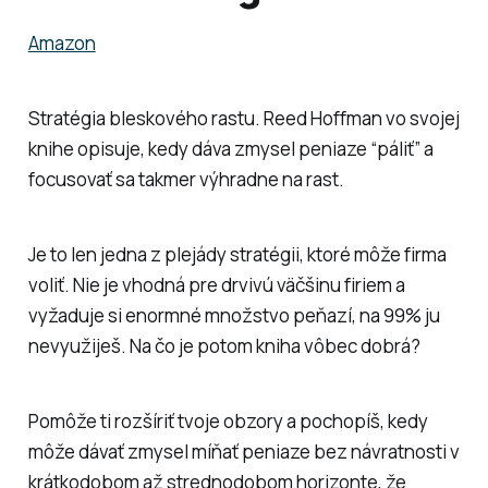
Amazon
Stratégia bleskového rastu. Reed Hoffman vo svojej
knihe opisuje, kedy dáva zmysel peniaze “páliť” a
focusovať sa takmer výhradne na rast.
Je to len jedna z plejády stratégii, ktoré môže firma
voliť. Nie je vhodná pre drvivú väčšinu firiem a
vyžaduje si enormné množstvo peňazí, na 99% ju
nevyužiješ. Na čo je potom kniha vôbec dobrá?
Pomôže ti rozšíriť tvoje obzory a pochopíš, kedy
môže dávať zmysel míňať peniaze bez návratnosti v
krátkodobom až strednodobom horizonte, že