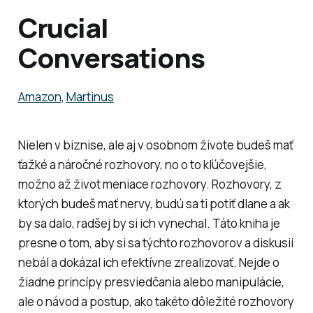
Crucial
Conversations
Amazon
,
Martinus
Nielen v biznise, ale aj v osobnom živote budeš mať
ťažké a náročné rozhovory, no o to kľúčovejšie,
možno až život meniace rozhovory. Rozhovory, z
ktorých budeš mať nervy, budú sa ti potiť dlane a ak
by sa dalo, radšej by si ich vynechal. Táto kniha je
presne o tom, aby si sa týchto rozhovorov a diskusií
nebál a dokázal ich efektívne zrealizovať. Nejde o
žiadne princípy presviedčania alebo manipulácie,
ale o návod a postup, ako takéto dôležité rozhovory