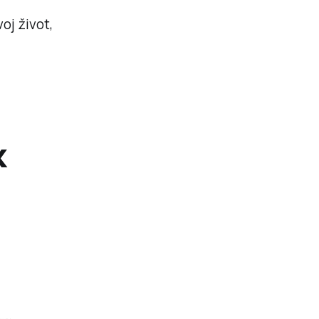
oj život,
k