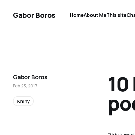
Gabor Boros
Home
About Me
This site
Cha
10 
Gabor Boros
Feb 23, 2017
po
Knihy