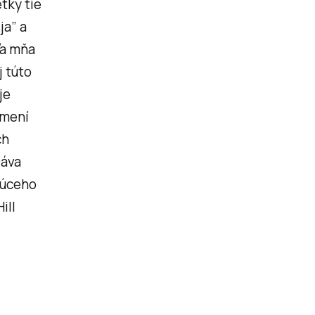
tky tie
ja” a
ľa mňa
j túto
je
zmení
ch
Dáva
dúceho
ill