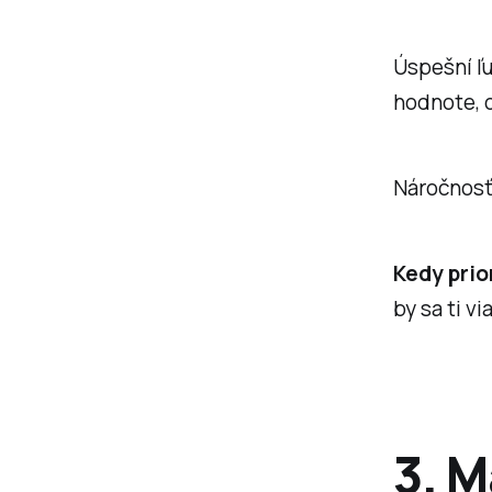
Úspešní ľu
hodnote, o
Náročnosť 
Kedy prior
by sa ti v
3. 