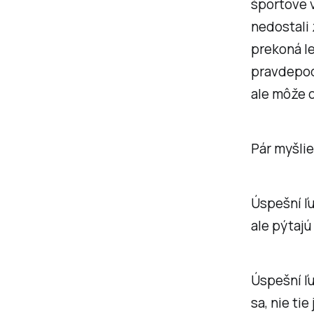
športové v
nedostali 
prekoná len
pravdepod
ale môže o
Pár myšlie
Úspešní ľu
ale pýtajú
Úspešní ľu
sa, nie ti