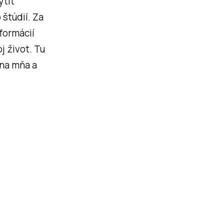
ytiť
štúdií. Za
nformácií
j život. Tu
 na mňa a