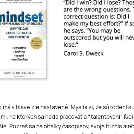
to má v hlave zle nastavené. Myslia si, že sú rodení s 
mi, na ktorých sa nedá pracovať a “talentovaní” ľudi
šie. Pozreš sa na obálky časopisov, svoje biznis ale