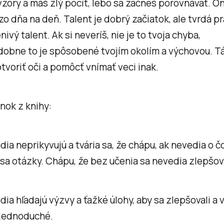
zory a máš zlý pocit, lebo sa začneš porovnávať. On
zo dňa na deň. Talent je dobrý začiatok, ale tvrdá p
ivý talent. Ak si neveríš, nie je to tvoja chyba,
obne to je spôsobené tvojím okolím a výchovou. Tát
tvoriť oči a pomôcť vnímať veci inak.
nok z knihy:
dia neprikyvujú a tvária sa, že chápu, ak nevedia o čo
 sa otázky. Chápu, že bez učenia sa nevedia zlepšov
dia hľadajú výzvy a ťažké úlohy, aby sa zlepšovali a 
e jednoduché.