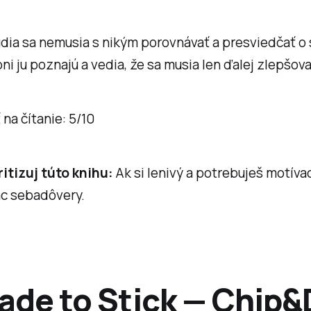
dia sa nemusia s nikým porovnávať a presviedčať o 
ni ju poznajú a vedia, že sa musia len ďalej zlepšova
na čítanie: 5/10
itizuj túto knihu:
Ak si lenivý a potrebuješ motívac
iac sebadôvery.
Made to Stick — Chip