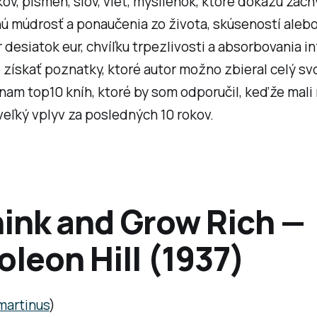
ov, písmen, slov, viet, myšlienok, ktoré dokážu zach
 múdrosť a ponaučenia zo života, skúseností alebo 
 desiatok eur, chvíľku trpezlivosti a absorbovania i
ískať poznatky, ktoré autor možno zbieral celý svo
nam top10 kníh, ktoré by som odporučil, keďže mali
veľký vplyv za posledných 10 rokov.
hink and Grow Rich —
leon Hill (1937)
martinus
)