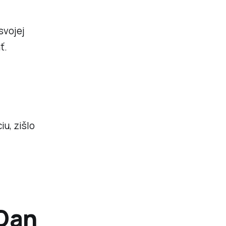
svojej
ť.
iu, zišlo
&Dan