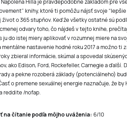
 Napolena Hilla je pravdepodobne základom pre vše
ovement” knihy, ktoré ti pomôžu nájsť svoje “lepšie 
j život o 365 stupňov. Keďže všetky ostatné sú pod
cmenej odvary toho, čo nájdeš v tejto knihe, prečíta
s ju do istej miery aplikovať v rozumnej miere na svo
a mentálne nastavenie hodné roku 2017 a možno ti 
l roky zbieral informácie, skúmal a spovedal skúsený
v, ako Edison, Ford, Rockefeller, Carnegie a ďalší. 
 rady a pekne rozoberá základy (potenciálneho) bu
asť o premene sexuálnej energie naznačuje, že by H
a reddite /nofap.
 na čítanie podľa môjho uváženia:
6/10