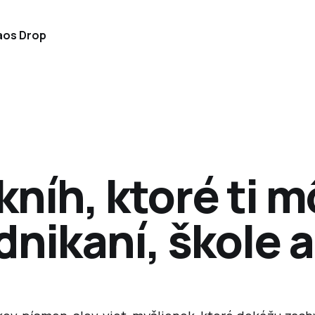
os Drop
kníh, ktoré ti
dnikaní, škole 