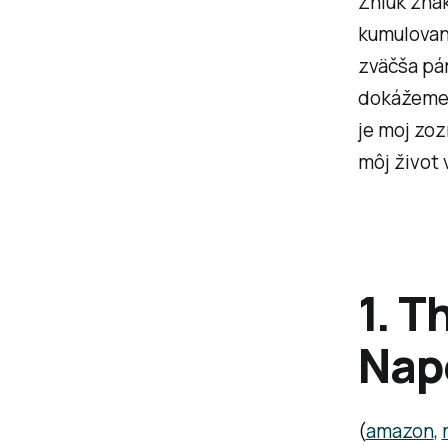
Zhluk znak
kumulovanú
zväčša pár
dokážeme z
je moj zoz
môj život 
1. T
Napo
(
amazon
,