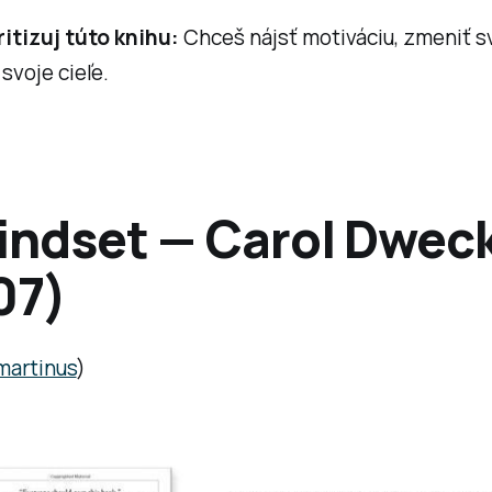
itizuj túto knihu:
Chceš nájsť motiváciu, zmeniť sv
svoje cieľe.
indset — Carol Dwec
07)
martinus
)