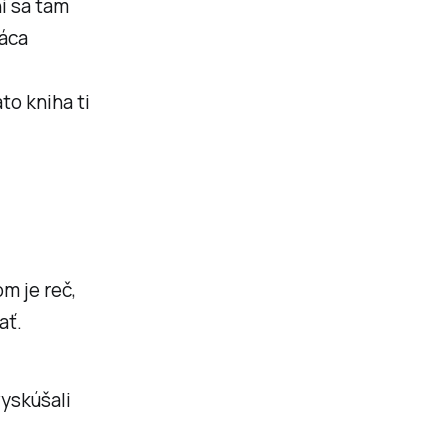
i sa tam
ráca
o kniha ti
m je reč,
ať.
vyskúšali