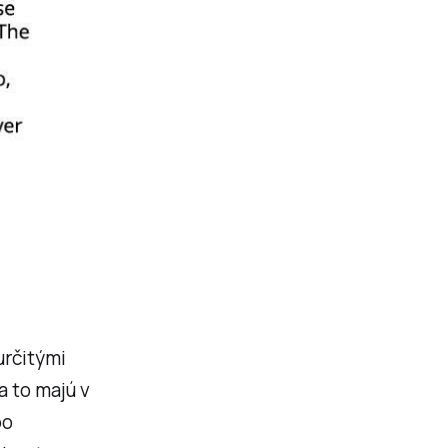
určitými
a to majú v
bo