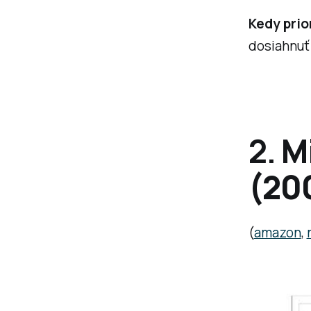
Kedy prior
dosiahnuť 
2.
M
(20
(
amazon
,