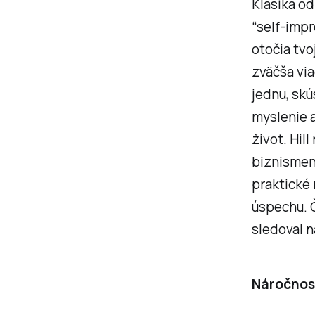
Klasika od
“self-impr
otočia tvo
zväčša via
jednu, skú
myslenie 
život. Hil
biznismeno
praktické
úspechu. Č
sledoval n
Náročnosť